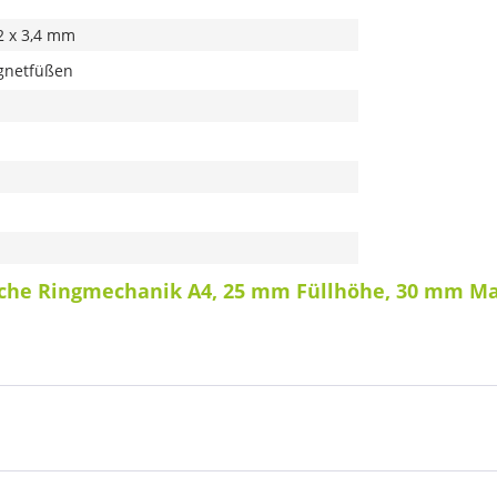
2 x 3,4 mm
gnetfüßen
sche Ringmechanik A4, 25 mm Füllhöhe, 30 mm Ma