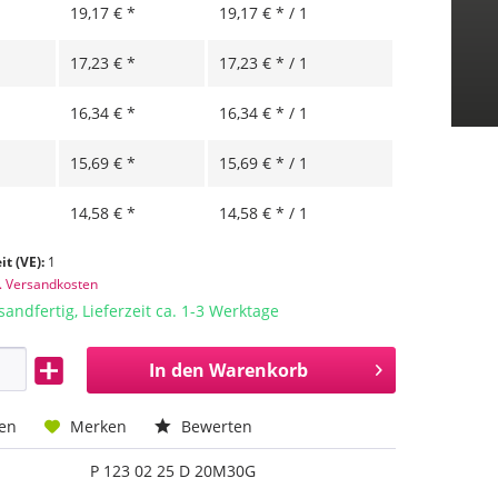
19,17 € *
19,17 € * / 1
17,23 € *
17,23 € * / 1
16,34 € *
16,34 € * / 1
15,69 € *
15,69 € * / 1
14,58 € *
14,58 € * / 1
it (VE):
1
l. Versandkosten
sandfertig, Lieferzeit ca. 1-3 Werktage
In den
Warenkorb
hen
Merken
Bewerten
P 123 02 25 D 20M30G