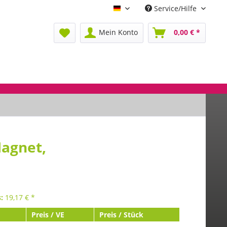
Service/Hilfe
Deutsch
Mein Konto
0,00 € *
agnet,
s:
19,17
€
*
Preis / VE
Preis / Stück