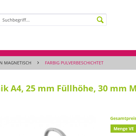
N MAGNETISCH
FARBIG PULVERBESCHICHTET
k A4, 25 mm Füllhöhe, 30 mm M
Gesamtprei
Menge VE