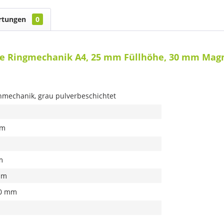
rtungen
0
e Ringmechanik A4, 25 mm Füllhöhe, 30 mm Magn
mechanik, grau pulverbeschichtet
mm
m
mm
,0 mm