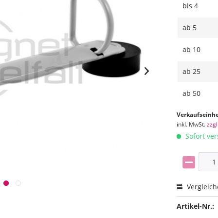
bis
4
ab
5
ab
10
ab
25
ab
50
Verkaufseinhe
inkl. MwSt.
zzg
Sofort ver
Vergleic
Artikel-Nr.: