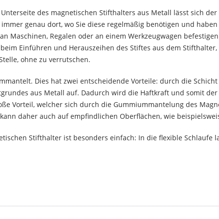
terseite des magnetischen Stifthalters aus Metall lässt sich der 
te immer genau dort, wo Sie diese regelmäßig benötigen und haben
se an Maschinen, Regalen oder an einem Werkzeugwagen befestigen.
 beim Einführen und Herauszeihen des Stiftes aus dem Stifthalter, w
Stelle, ohne zu verrutschen.
antelt. Dies hat zwei entscheidende Vorteile: durch die Schicht 
tgrundes aus Metall auf. Dadurch wird die Haftkraft und somit d
große Vorteil, welcher sich durch die Gummiummantelung des Magne
ll kann daher auch auf empfindlichen Oberflächen, wie beispielswe
schen Stifthalter ist besonders einfach: In die flexible Schlaufe l