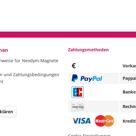
nen
Zahlungsmethoden
inweise für Neodym-Magnete
€
Vorka
en und Zahlungsbedingungen
Paypa
ht
Banke
Rechn
klären
Kredit
Cookie-Einstellungen