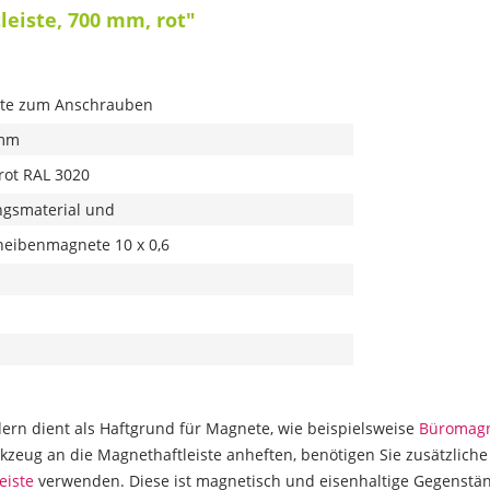
eiste, 700 mm, rot"
ste zum Anschrauben
 mm
 rot RAL 3020
ungsmaterial und
eibenmagnete 10 x 0,6
dern dient als Haftgrund für Magnete, wie beispielsweise
Büromag
eug an die Magnethaftleiste anheften, benötigen Sie zusätzliche
eiste
verwenden. Diese ist magnetisch und eisenhaltige Gegenstän