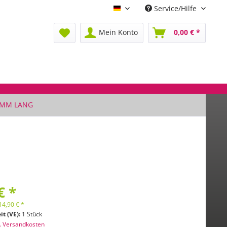
Service/Hilfe
Deutsch
Mein Konto
0,00 € *
 MM LANG
€ *
14,90
€
*
it (VE):
1 Stück
l. Versandkosten