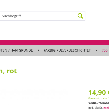
STEN / HAFTGRÜNDE
FARBIG PULVERBESCHICHTET
700
, rot
14,90 
Gesamtpreis:
Verkaufseinhe
inkl. MwSt.
zzg