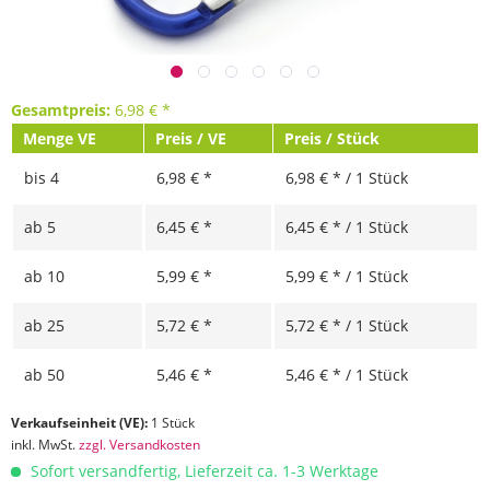
Gesamtpreis:
6,98
€
*
Menge VE
Preis / VE
Preis / Stück
bis
4
6,98 € *
6,98 € * / 1 Stück
ab
5
6,45 € *
6,45 € * / 1 Stück
ab
10
5,99 € *
5,99 € * / 1 Stück
ab
25
5,72 € *
5,72 € * / 1 Stück
ab
50
5,46 € *
5,46 € * / 1 Stück
Verkaufseinheit (VE):
1 Stück
inkl. MwSt.
zzgl. Versandkosten
Sofort versandfertig, Lieferzeit ca. 1-3 Werktage