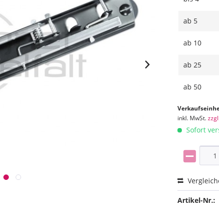
ab
5
ab
10
ab
25
ab
50
Verkaufseinhe
inkl. MwSt.
zzg
Sofort ver
Vergleic
Artikel-Nr.: