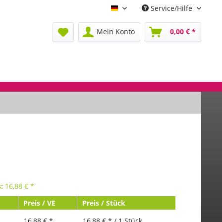
Service/Hilfe
Deutsch
Mein Konto
0,00 € *
s:
16,88
€
*
Preis / VE
Preis / Stück
16,88 € *
16,88 € * / 1 Stück