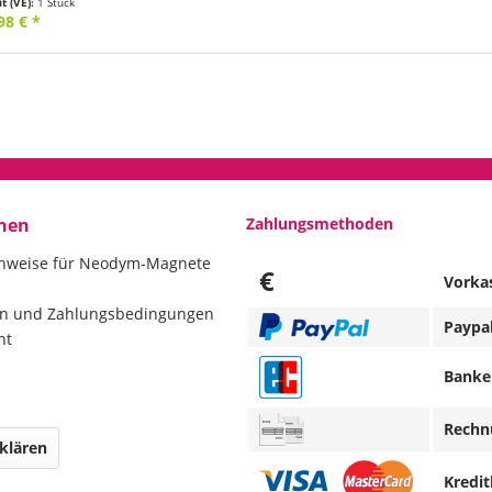
t (VE):
1 Stück
98 € *
nen
Zahlungsmethoden
inweise für Neodym-Magnete
€
Vorka
en und Zahlungsbedingungen
Paypa
ht
Banke
Rechn
klären
Kredit