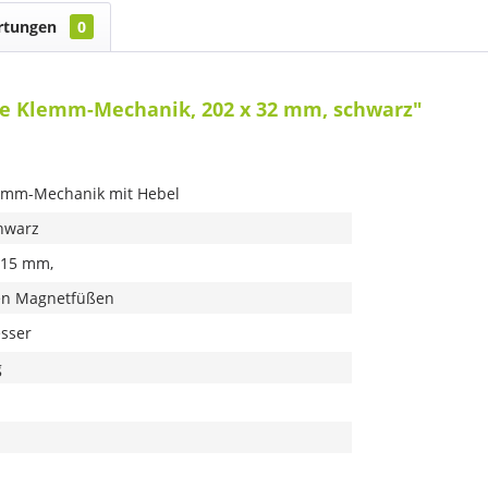
rtungen
0
e Klemm-Mechanik, 202 x 32 mm, schwarz"
emm-Mechanik mit Hebel
hwarz
- 15 mm,
en Magnetfüßen
sser
g