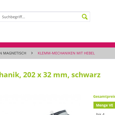
N MAGNETISCH
KLEMM-MECHANIKEN MIT HEBEL
anik, 202 x 32 mm, schwarz
Gesamtprei
Menge VE
bis
4